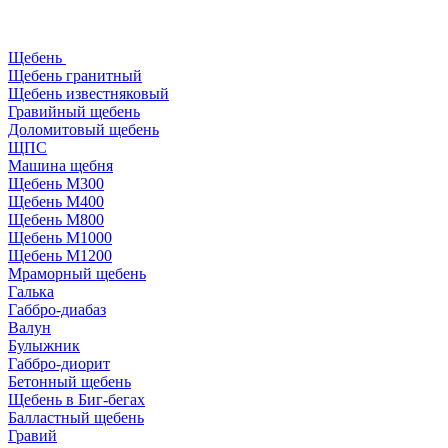
Щебень
Щебень гранитный
Щебень известняковый
Гравийный щебень
Доломитовый щебень
ЩПС
Машина щебня
Щебень М300
Щебень М400
Щебень М800
Щебень М1000
Щебень М1200
Мраморный щебень
Галька
Габбро-диабаз
Валун
Булыжник
Габбро-диорит
Бетонный щебень
Щебень в Биг-бегах
Балластный щебень
Гравий