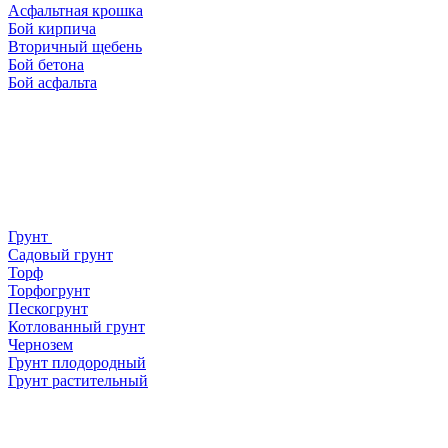
Асфальтная крошка
Бой кирпича
Вторичный щебень
Бой бетона
Бой асфальта
Грунт
Садовый грунт
Торф
Торфогрунт
Пескогрунт
Котлованный грунт
Чернозем
Грунт плодородный
Грунт растительный