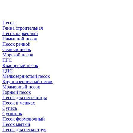
Песок
Глина строительная
Песок карьерный
Намывной песок
Песок речной
Сеяный песок
Морской песок
ПГС
Кварцевый песок
ЦПС
Мелкозернистый песок
Крупнозернистый песок
Мраморный песок
Горный песок
Песок для песочницы
Песок в мешках
Супесь
Суглинок
Песок формовочный
Песок мытый
Песок для пескоструя