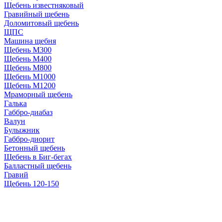
Щебень известняковый
Гравийный щебень
Доломитовый щебень
ЩПС
Машина щебня
Щебень М300
Щебень М400
Щебень М800
Щебень М1000
Щебень М1200
Мраморный щебень
Галька
Габбро-диабаз
Валун
Булыжник
Габбро-диорит
Бетонный щебень
Щебень в Биг-бегах
Балластный щебень
Гравий
Щебень 120-150