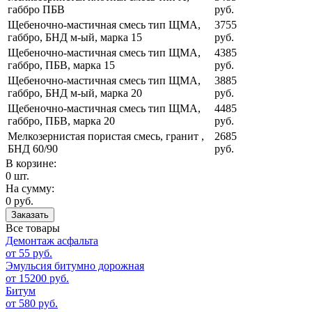
габбро ПБВ
руб.
Щебеночно-мастичная смесь тип ЩМА,
3755
габбро, БНД м-ый, марка 15
руб.
Щебеночно-мастичная смесь тип ЩМА,
4385
габбро, ПБВ, марка 15
руб.
Щебеночно-мастичная смесь тип ЩМА,
3885
габбро, БНД м-ый, марка 20
руб.
Щебеночно-мастичная смесь тип ЩМА,
4485
габбро, ПБВ, марка 20
руб.
Мелкозернистая пористая смесь, гранит ,
2685
БНД 60/90
руб.
В корзине:
0 шт.
На сумму:
0 руб.
Заказать
Все товары
Демонтаж асфальта
от 55 руб.
Эмульсия битумно дорожная
от 15200 руб.
Битум
от 580 руб.