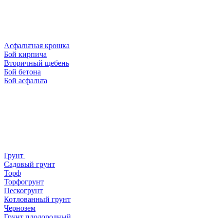
Асфальтная крошка
Бой кирпича
Вторичный щебень
Бой бетона
Бой асфальта
Грунт
Садовый грунт
Торф
Торфогрунт
Пескогрунт
Котлованный грунт
Чернозем
Грунт плодородный