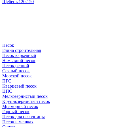
Щебень 120-150
Песок
Глина строительная
Песок карьерный
Намывной песок
Песок речной
Сеяный песок
Морской песок
ПГС
Кварцевый песок
ЦПС
Мелкозернистый песок
Крупнозернистый песок
Мраморный песок
Горный песок
Песок для песочницы
Песок в мешках
Супесь