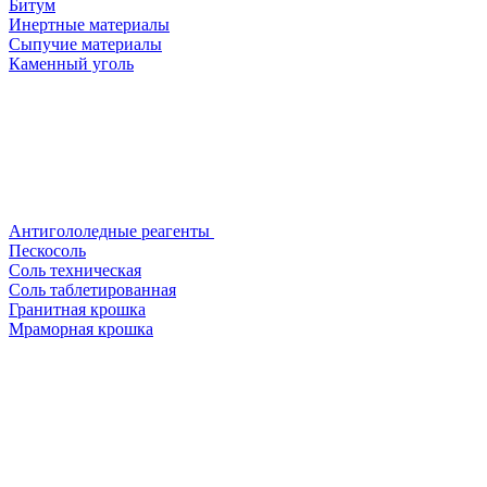
Битум
Инертные материалы
Сыпучие материалы
Каменный уголь
Антигололедные реагенты
Пескосоль
Соль техническая
Соль таблетированная
Гранитная крошка
Мраморная крошка