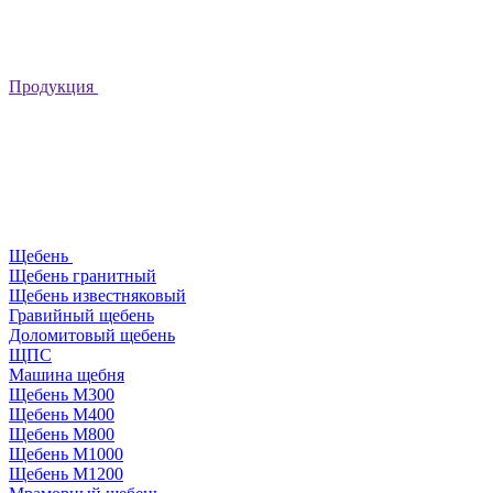
Продукция
Щебень
Щебень гранитный
Щебень известняковый
Гравийный щебень
Доломитовый щебень
ЩПС
Машина щебня
Щебень М300
Щебень М400
Щебень М800
Щебень М1000
Щебень М1200