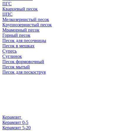
ПГС
Кварцевый песок
ЦПС
Мелкозернистый песок
Крупнозернистый песок
Мраморный песок
Горный песок
Песок для песочницы
Песок в мешках
Супесь
Суглинок
Песок формовочный
Песок мытый
Песок для пескоструя
Керамзит
Керамзит 0-5
Керамзит 5-20