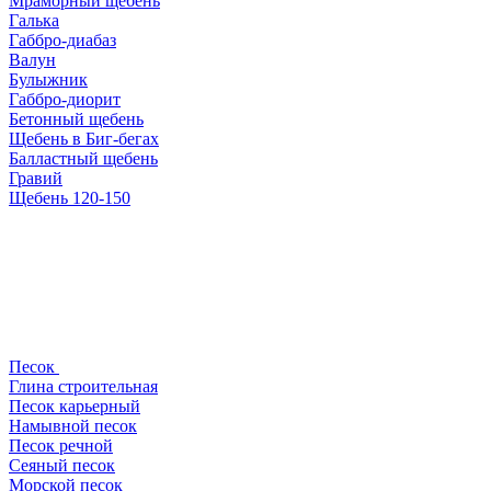
Мраморный щебень
Галька
Габбро-диабаз
Валун
Булыжник
Габбро-диорит
Бетонный щебень
Щебень в Биг-бегах
Балластный щебень
Гравий
Щебень 120-150
Песок
Глина строительная
Песок карьерный
Намывной песок
Песок речной
Сеяный песок
Морской песок