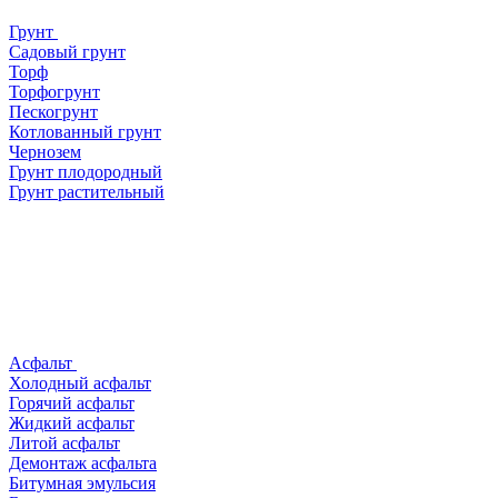
Грунт
Садовый грунт
Торф
Торфогрунт
Пескогрунт
Котлованный грунт
Чернозем
Грунт плодородный
Грунт растительный
Асфальт
Холодный асфальт
Горячий асфальт
Жидкий асфальт
Литой асфальт
Демонтаж асфальта
Битумная эмульсия